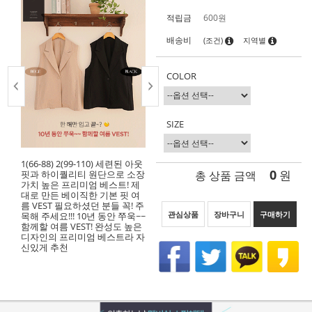
적립금
600원
배송비
(조건)
지역별
COLOR
SIZE
1(66-88) 2(99-110) 세련된 아웃
0
총 상품 금액
원
핏과 하이퀄리티 원단으로 소장
가치 높은 프리미엄 베스트! 제
대로 만든 베이직한 기본 핏 여
름 VEST 필요하셨던 분들 꼭! 주
관심상품
장바구니
구매하기
목해 주세요!!! 10년 동안 쭈욱~~
함께할 여름 VEST! 완성도 높은
디자인의 프리미엄 베스트라 자
신있게 추천