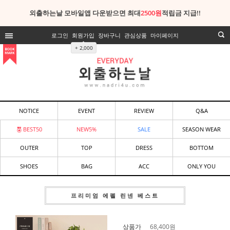
외출하는날 모바일앱 다운받으면 최대
2500원
적립금 지급!!
로그인
회원가입
장바구니
관심상품
마이페이지
+ 2,000
NOTICE
EVENT
REVIEW
Q&A
BEST50
NEW5%
SALE
SEASON WEAR
OUTER
TOP
DRESS
BOTTOM
SHOES
BAG
ACC
ONLY YOU
프리미엄 에펠 린넨 베스트
상품가
68,400
원