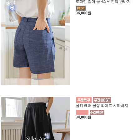
도파민 썸머 쿨 4.5부 핀턱 반바지
36,800원
실키 에어 쿨링 와이드 치마바지
34,800원