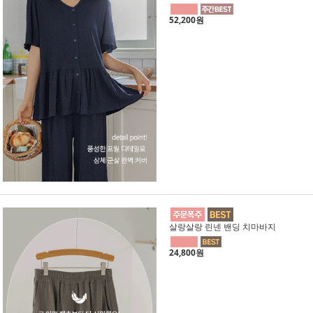
52,200원
살랑살랑 린넨 밴딩 치마바지
24,800원