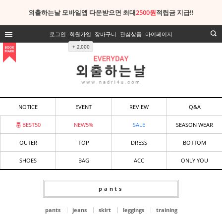
외출하는날 모바일앱 다운받으면 최대
2500원
적립금 지급!!
로그인
회원가입
장바구니
관심상품
마이페이지
+ 2,000
NOTICE
EVENT
REVIEW
Q&A
BEST50
NEW5%
SALE
SEASON WEAR
OUTER
TOP
DRESS
BOTTOM
SHOES
BAG
ACC
ONLY YOU
pants
pants
jeans
skirt
leggings
training