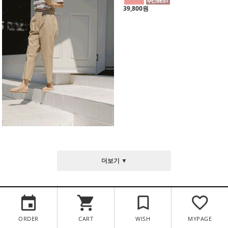
39,800원
더보기 ▼
ORDER
CART
WISH
MYPAGE