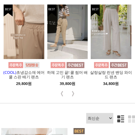
BEST
BEST
BEST
(COOL)
초냉감소재 에어
하체 고민 끝! 쿨 썸머 배
살랑살랑 린넨 밴딩 와이
쿨 스판 배기 팬츠
기 팬츠
드 팬츠
29,800원
39,800원
34,800원