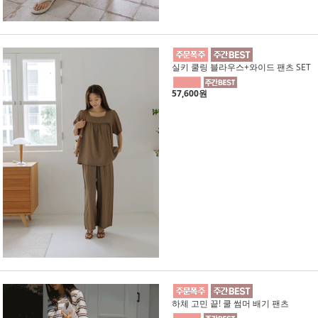
실키 쿨링 블라우스+와이드 팬츠 SET
57,600원
하체 고민 끝! 쿨 썸머 배기 팬츠