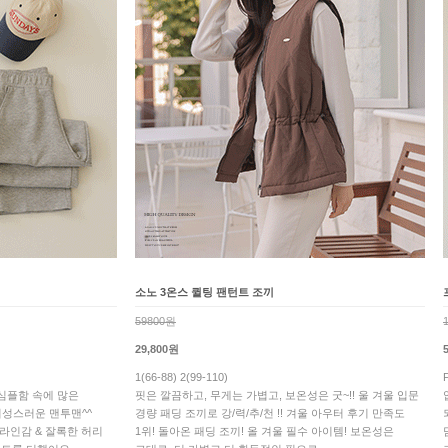
소노 3온스 퀼팅 팬턴트 조끼
59800원
29,800원
1(66-88) 2(99-110)
심플함 속에 많은
핏은 깔끔하고, 무게는 가볍고, 보온성은 굿~!! 울 겨울 입문
여성스러운 맨투맨^^
경량 패딩 조끼로 강/력/추/천 !! 겨울 아우터 후기 만족도
라인감 & 잘록한 허리
1위! 돌아온 패딩 조끼! 올 겨울 필수 아이템! 보온성은