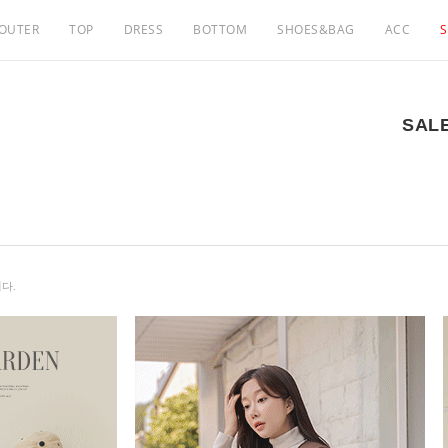
OUTER
TOP
DRESS
BOTTOM
SHOES&BAG
ACC
S
SAL
다.