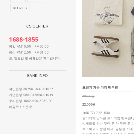
DELIVERY
CS CENTER
1688-1855
AM10:00 - PM05:00
평일
PM12:00 - PM01:00
점심
토, 일요일 및 공휴일은 휴무입니다.
BANK INFO
프렌치 가든 여리 맨투맨
807501-04-201627
국민은행
086-043860-01019
기업은행
39600원
1002-090-8989-00
우리은행
22,000원
: 조은주
예금주
1(66-77) 2(88-100)
퀄리티가 남다른 프리미엄 맨투맨! 
섬세함을 담아 꾸민 듯 안 꾸민 듯 
루즈하고 아방한 어깨, 봉봉한 소매 