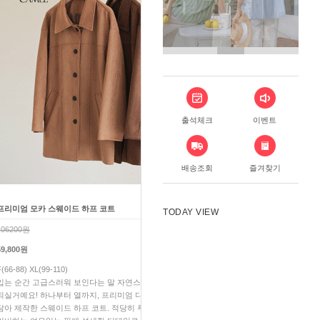
출석체크
이벤트
배송조회
즐겨찾기
프리미엄 모카 스웨이드 하프 코트
TODAY VIEW
106200원
59,800원
F(66-88) XL(99-110)
입는 순간 고급스러워 보인다는 말 자연스럽게 듣게
되실거예요! 하나부터 열까지, 프리미엄 디테일 가득가득
담아 제작한 스웨이드 하프 코트. 적당히 루즈하면서 체형을