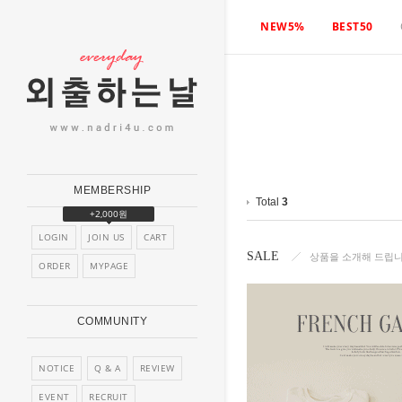
NEW5%
BEST50
MEMBERSHIP
Total
3
+2,000원
LOGIN
JOIN US
CART
SALE
상품을 소개해 드립니
ORDER
MYPAGE
COMMUNITY
NOTICE
Q & A
REVIEW
EVENT
RECRUIT