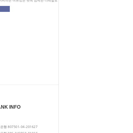
커버하는 여유있는 핏에 섬세한 디테일로 완성했어요.
NK INFO
INFO
807501-04-201627
| 1688-1855 |
민은행
외출하는날
대표 