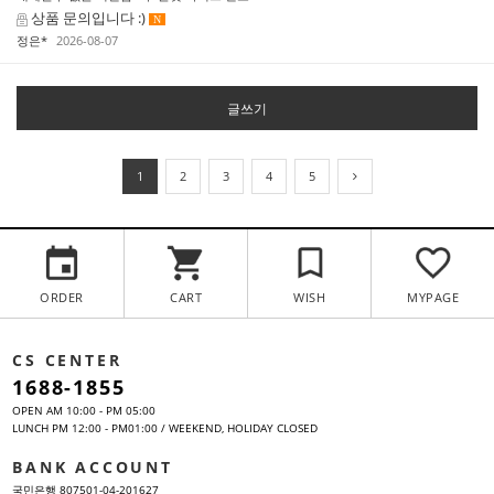
상품 문의입니다 :)
N
정은*
2026-08-07
글쓰기
1
2
3
4
5
ORDER
CART
WISH
MYPAGE
CS CENTER
1688-1855
OPEN AM 10:00 - PM 05:00
LUNCH PM 12:00 - PM01:00 / WEEKEND, HOLIDAY CLOSED
BANK ACCOUNT
국민은행 807501-04-201627