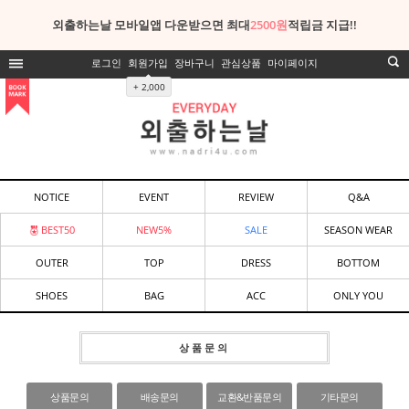
외출하는날 모바일앱 다운받으면 최대
2500원
적립금 지급!!
로그인
회원가입
장바구니
관심상품
마이페이지
+ 2,000
NOTICE
EVENT
REVIEW
Q&A
BEST50
NEW5%
SALE
SEASON WEAR
OUTER
TOP
DRESS
BOTTOM
SHOES
BAG
ACC
ONLY YOU
상품문의
상품문의
배송문의
교환&반품문의
기타문의