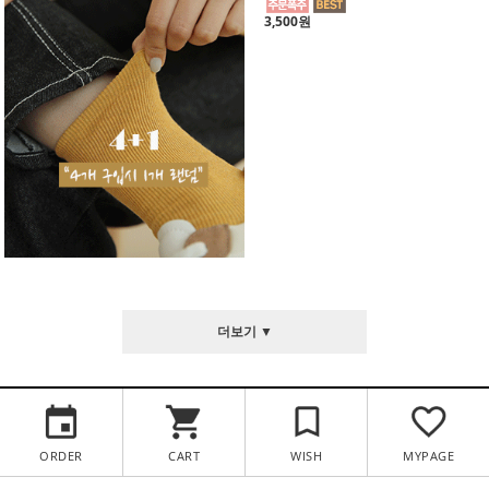
3,500원
더보기 ▼
ORDER
CART
WISH
MYPAGE