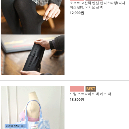
소프트 고탄력 텐션 팬티스타킹(빅사
이즈)일반or기모 선택
12,900원
드림 스트라이프 빅 에코 백
13,800원