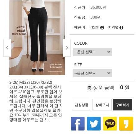
상품가
36,800
원
적립금
300원
배송비
(조건)
지역별
COLOR
SIZE
S(26) M(28) L(30) XL(32)
0
총 상품 금액
원
2XL(34) 3XL(36-38) 블랙 전사
이즈 4/10입고! 무조건 입어 보
세요! 살빠진듯 슬림함을 보장
해 드립니다! 편안함을 보장해
관심상품
장바구니
구매하기
드립니다! 너무 편해서 이 팬츠
만 주구장창 입으실지도 몰라
요.10대부터 60대까지 모든 연
령대를 아우르는 팬츠.