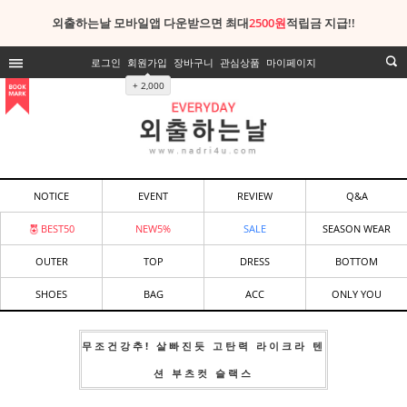
외출하는날 모바일앱 다운받으면 최대
2500원
적립금 지급!!
로그인
회원가입
장바구니
관심상품
마이페이지
+ 2,000
NOTICE
EVENT
REVIEW
Q&A
BEST50
NEW5%
SALE
SEASON WEAR
OUTER
TOP
DRESS
BOTTOM
SHOES
BAG
ACC
ONLY YOU
무조건강추! 살빠진듯 고탄력 라이크라 텐
션 부츠컷 슬랙스