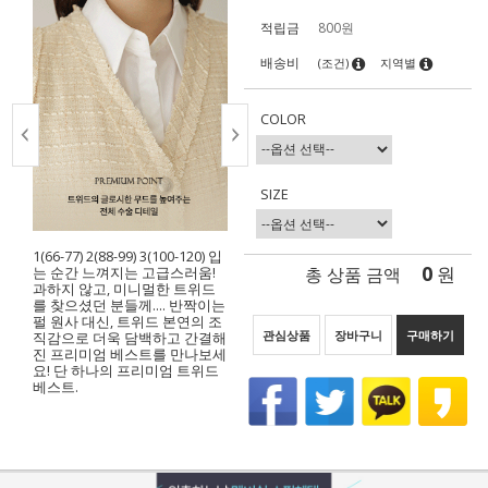
적립금
800원
배송비
(조건)
지역별
COLOR
SIZE
1(66-77) 2(88-99) 3(100-120) 입
0
총 상품 금액
원
는 순간 느껴지는 고급스러움!
과하지 않고, 미니멀한 트위드
를 찾으셨던 분들께…. 반짝이는
펄 원사 대신, 트위드 본연의 조
관심상품
장바구니
구매하기
직감으로 더욱 담백하고 간결해
진 프리미엄 베스트를 만나보세
요! 단 하나의 프리미엄 트위드
베스트.