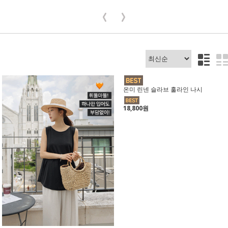
온미 린넨 슬라브 훌라인 나시
18,800원