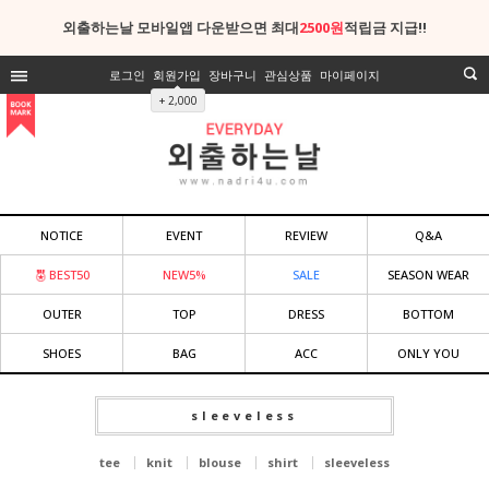
외출하는날 모바일앱 다운받으면 최대
2500원
적립금 지급!!
로그인
회원가입
장바구니
관심상품
마이페이지
+ 2,000
NOTICE
EVENT
REVIEW
Q&A
BEST50
NEW5%
SALE
SEASON WEAR
OUTER
TOP
DRESS
BOTTOM
SHOES
BAG
ACC
ONLY YOU
sleeveless
tee
knit
blouse
shirt
sleeveless