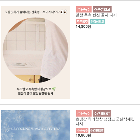
말랑 촉촉 텐션 골지 나시
14,800원
초냉감 촤리찹찹 냉장고 군살삭제핏
나시
19,800원