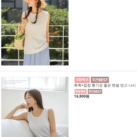
촉촉+찹찹 통기성 좋은 텐셀 망고 나시
16,800원