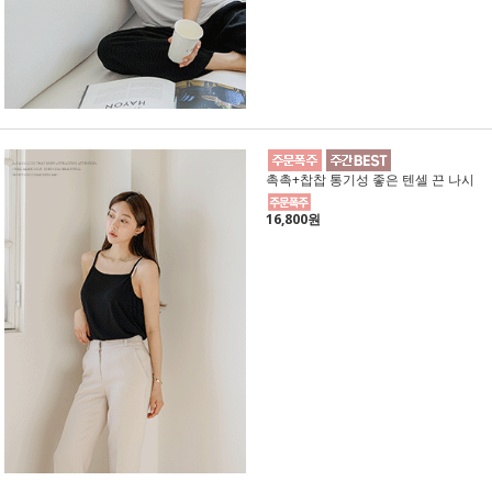
촉촉+찹찹 통기성 좋은 텐셀 끈 나시
16,800원