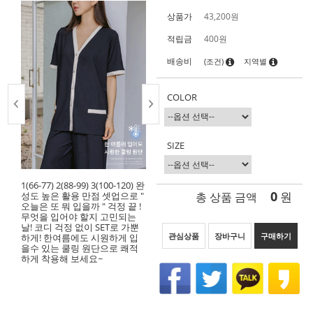
상품가
43,200
원
적립금
400원
배송비
(조건)
지역별
COLOR
SIZE
1(66-77) 2(88-99) 3(100-120) 완
0
총 상품 금액
원
성도 높은 활용 만점 셋업으로 "
오늘은 또 뭐 입을까 " 걱정 끝 !
무엇을 입어야 할지 고민되는
날! 코디 걱정 없이 SET로 가뿐
관심상품
장바구니
구매하기
하게! 한여름에도 시원하게 입
을수 있는 쿨링 원단으로 쾌적
하게 착용해 보세요~