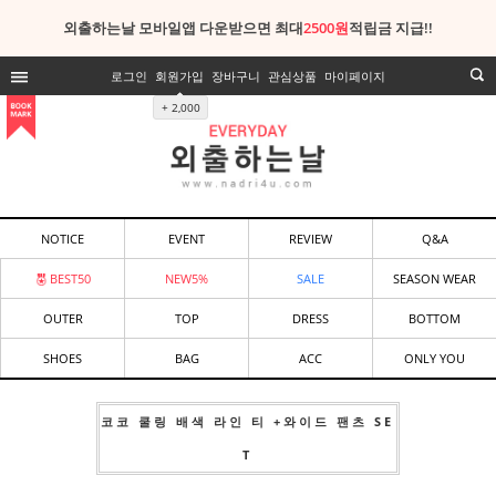
외출하는날 모바일앱 다운받으면 최대
2500원
적립금 지급!!
로그인
회원가입
장바구니
관심상품
마이페이지
+ 2,000
NOTICE
EVENT
REVIEW
Q&A
BEST50
NEW5%
SALE
SEASON WEAR
OUTER
TOP
DRESS
BOTTOM
SHOES
BAG
ACC
ONLY YOU
코코 쿨링 배색 라인 티 +와이드 팬츠 SE
T