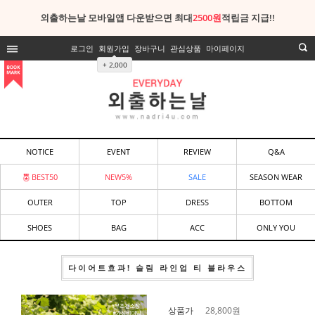
외출하는날 모바일앱 다운받으면 최대
2500원
적립금 지급!!
로그인
회원가입
장바구니
관심상품
마이페이지
+ 2,000
NOTICE
EVENT
REVIEW
Q&A
BEST50
NEW5%
SALE
SEASON WEAR
OUTER
TOP
DRESS
BOTTOM
SHOES
BAG
ACC
ONLY YOU
다이어트효과! 슬림 라인업 티 블라우스
상품가
28,800
원