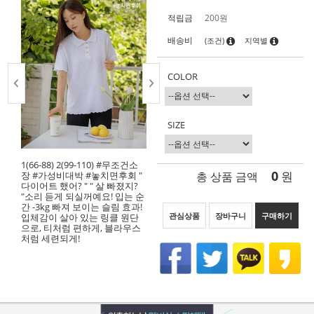
적립금
200원
배송비
(조건)
지역별
COLOR
SIZE
1(66-88) 2(99-110) #무조건소
0
총 상품 금액
원
장 #가성비대박 #놓치면후회 "
다이어트 했어? " " 살 빠졌지?
"소리 듣게 되실꺼예요! 입는 순
간 -3kg 빠져 보이는 슬림 효과!
관심상품
장바구니
구매하기
입체감이 살아 있는 링클 원단
으로, 티처럼 편하게, 블라우스
처럼 세련되게!