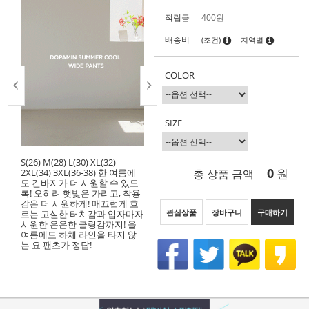
적립금
400원
배송비
(조건)
지역별
COLOR
SIZE
S(26) M(28) L(30) XL(32)
0
총 상품 금액
원
2XL(34) 3XL(36-38) 한 여름에
도 긴바지가 더 시원할 수 있도
록! 오히려 햇빛은 가리고, 착용
감은 더 시원하게! 매끄럽게 흐
관심상품
장바구니
구매하기
르는 고실한 터치감과 입자마자
시원한 은은한 쿨링감까지! 올
여름에도 하체 라인을 타지 않
는 요 팬츠가 정답!