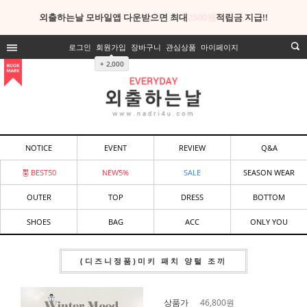
외출하는날 모바일앱 다운받으면 최대
2500원
적립금 지급!!
로그인
회원가입
장바구니
관심상품
마이페이지
+ 2,000
NOTICE
EVENT
REVIEW
Q&A
BEST50
NEW5%
SALE
SEASON WEAR
OUTER
TOP
DRESS
BOTTOM
SHOES
BAG
ACC
ONLY YOU
(디즈니정품)미키 패치 양털 조끼
상품가
46,800
원