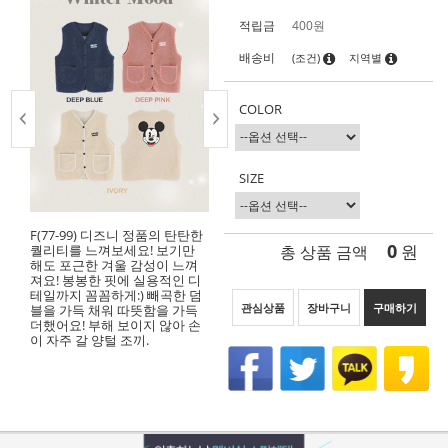
적립금
400원
배송비
(조건)
지역별
COLOR
SIZE
F(77-99) 디즈니 정품의 탄탄한
0
총 상품 금액
원
퀄리티를 느껴보세요! 보기만
해도 포근한 겨울 감성이 느껴
져요! 봉봉한 핏에 실용적인 디
테일까지 꼼꼼하게:) 빼곡한 덤
관심상품
장바구니
구매하기
블을 가득 채워 따뜻함을 가득
더했어요! 부해 보이지 않아 손
이 자주 갈 양털 조끼.