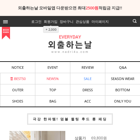
외출하는날 모바일앱 다운받으면 최대
2500원
적립금 지급!!
로그인
회원가입
장바구니
관심상품
마이페이지
+ 2,000
NOTICE
EVENT
REVIEW
Q&A
BEST50
NEW5%
SALE
SEASON WEAR
OUTER
TOP
DRESS
BOTTOM
SHOES
BAG
ACC
ONLY YOU
극강 한파템! 덤블 퀼팅 후드 롱 패딩
상품가
69,800
원