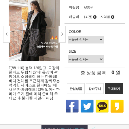
적립금
600원
배송비
(조건)
지역별
COLOR
SIZE
F(88-110) 블랙 1/6입고! 극강의
0
총 상품 금액
원
한파도 두렵지 않다! 옷장이 꽉
찼어도 소장해야 하는 한파템!
바디 전체를 포근하게 감싸주는
넉넉한 사이즈로 한파에도! 매
관심상품
장바구니
구매하기
서운 찬바람에도! 끄떡없이~! 한
파가 오기 전에 미리 준비해 주
세요. 휘뚤마뚤 데일리 패딩.