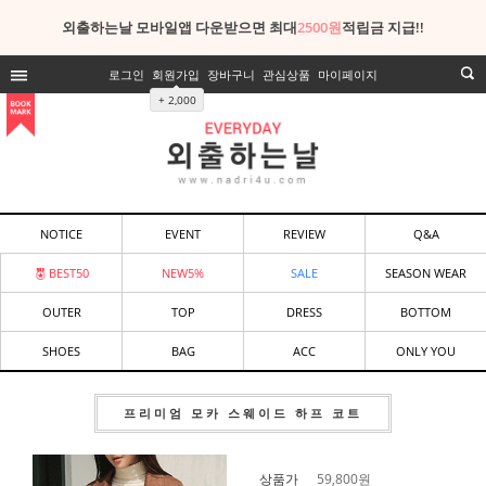
외출하는날 모바일앱 다운받으면 최대
2500원
적립금 지급!!
로그인
회원가입
장바구니
관심상품
마이페이지
+ 2,000
NOTICE
EVENT
REVIEW
Q&A
BEST50
NEW5%
SALE
SEASON WEAR
OUTER
TOP
DRESS
BOTTOM
SHOES
BAG
ACC
ONLY YOU
프리미엄 모카 스웨이드 하프 코트
상품가
59,800
원