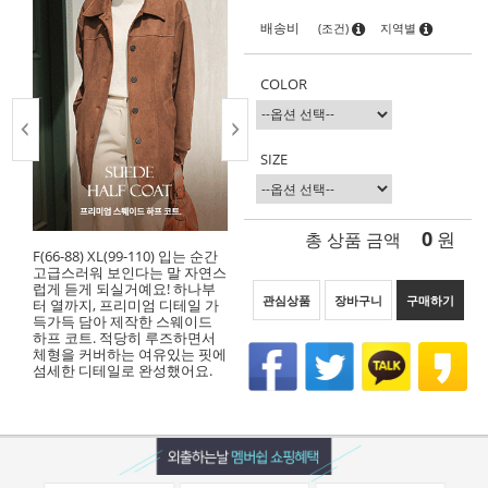
배송비
(조건)
지역별
COLOR
SIZE
0
총 상품 금액
원
F(66-88) XL(99-110) 입는 순간
고급스러워 보인다는 말 자연스
럽게 듣게 되실거예요! 하나부
관심상품
장바구니
구매하기
터 열까지, 프리미엄 디테일 가
득가득 담아 제작한 스웨이드
하프 코트. 적당히 루즈하면서
체형을 커버하는 여유있는 핏에
섬세한 디테일로 완성했어요.