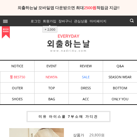
외출하는날 모바일앱 다운받으면 최대
2500원
적립금 지급!!
로그인
회원가입
장바구니
관심상품
마이페이지
+ 2,000
NOTICE
EVENT
REVIEW
Q&A
BEST50
NEW5%
SALE
SEASON WEAR
OUTER
TOP
DRESS
BOTTOM
SHOES
BAG
ACC
ONLY YOU
미유 아이스쿨 7부소매 가디건
상품가
29,800
원