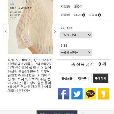
적립금
200원
배송비
(조건)
지역별
COLOR
SIZE
1(66-77) 2(88-99) 3(100-120) #
0
총 상품 금액
원
살안타템 #여름필수템 #썸머가
디건 한여름에 살 타는 거 싫어
하셨던 분들! 예민해진 피부에
편안함과 쾌적함을~ 거기에 체
관심상품
장바구니
구매하기
형커버까지 톡톡히 해 주는 썸
머 가디건. 통기성이 좋은 폴리
+레이온 혼방 원단으로 한여름
에도 시원하게~