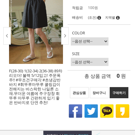
적립금
100원
배송비
(조건)
지역별
COLOR
SIZE
F(28-30) 1(32-34) 2(36-38) 89차
0
총 상품 금액
원
리오더! 불랙 5/12입고! 주문폭
주!! #무조건구매각 #초냉감반
바지 #휘뚜루마뚜루 쿨링감이
전해지는 바스락한 나일론 소
관심상품
장바구니
구매하기
재.무더운 여름에 주구장창 휘
뚜루 마뚜루 간편하게 입기 좋
은 반바지로 단연 추천!