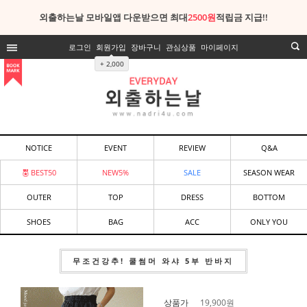
외출하는날 모바일앱 다운받으면 최대
2500원
적립금 지급!!
로그인
회원가입
장바구니
관심상품
마이페이지
+ 2,000
NOTICE
EVENT
REVIEW
Q&A
BEST50
NEW5%
SALE
SEASON WEAR
OUTER
TOP
DRESS
BOTTOM
SHOES
BAG
ACC
ONLY YOU
무조건강추! 쿨썸머 와샤 5부 반바지
상품가
19,900
원